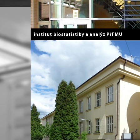
institut biostatistiky a analýz PřFMU