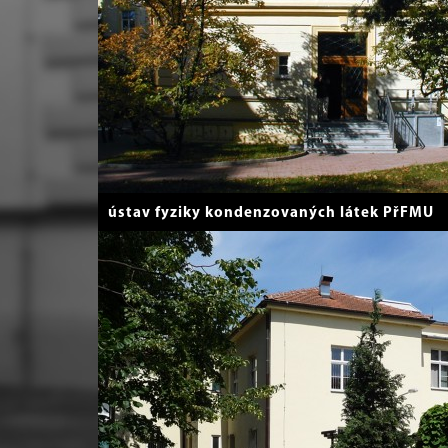
ústav fyziky kondenzovaných látek PřFMU