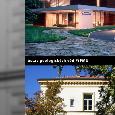
ústav geologických věd PřFMU