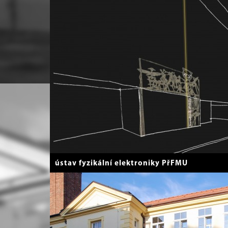
ústav fyzikální elektroniky PřFMU