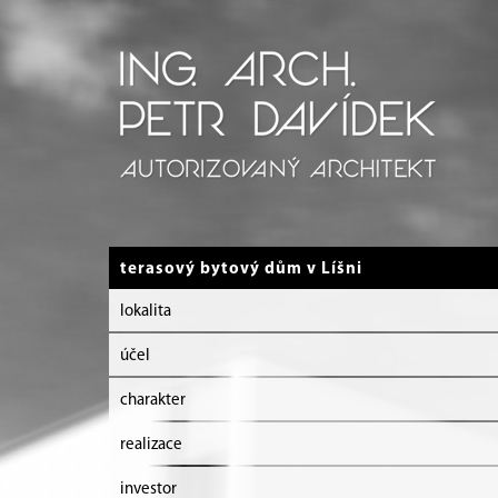
terasový bytový dům v Líšni
lokalita
účel
charakter
realizace
investor