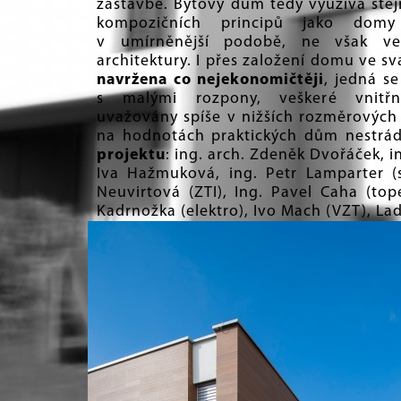
zástavbě. Bytový dům tedy využívá ste
kompozičních principů jako domy
v umírněnější podobě, ne však ve 
architektury. I přes založení domu ve s
navržena co nejekonomičtěji
, jedná s
s malými rozpony, veškeré vnitřn
uvažovány spíše v nižších rozměrových
na hodnotách praktických dům nestrá
projektu
: ing. arch. Zdeněk Dvořáček, in
Iva Hažmuková, ing. Petr Lamparter (s
Neuvirtová (ZTI), Ing. Pavel Caha (tope
Kadrnožka (elektro), Ivo Mach (VZT), Lad