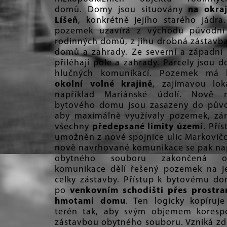
domů. Domy jsou situovány
na okraj
Líšeň
, konkrétně jejího starého jádra
pozemek uzavírá z východu původní 
rodinných domů, z jihu drobná zástavb
domů a zahrady. Ze severní a západní 
přiléhají pole a zahrady. Parcely jsou d
hlučných komunikací. Pozemek má 
okolní volné krajině
, zajímavou lok
například Mariánské údolí. Nově n
bytového domu jsou zasazeny do půvo
aby maximálně využívaly pozemek, zár
všechny
předepsané limity území
. Pří
umožněn z nové spojnice ulic Markovič
nově navrhované komunikace se pak nap
obytného souboru zakončená ob
komunikace dělí řešený pozemek na j
celky zástavby. Přístup k bytovému d
po
venkovním schodišti přes prostra
hmotami domu
. Ten logicky kopíruj
terén tak, aby svým objemem korespo
zástavbou obytného souboru. Vzniká zd