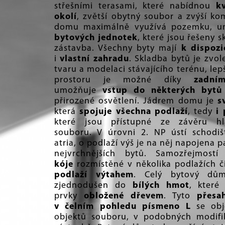
střešními terasami, které nabídnou
k
okolí
, zvětší obytný soubor a zvýší k
domu maximálně využívá pozemku, u
bytových jednotek
, které jsou řešeny 
zástavba. Všechny byty mají
k dispozi
i
vlastní zahradu
. Skladba bytů je zvol
tvaru a modelaci stávajícího terénu, lepš
prostoru je možné díky
zadní
umožňuje
vstup do některých bytů
přirozené osvětlení. Jádrem domu je
s
která
spojuje všechna podlaží
, tedy
i
které jsou přístupné ze závěru hl
souboru. V úrovni 2. NP ústí schodi
atria, o podlaží výš je na něj napojena 
nejvrchnějších bytů. Samozřejmost
kóje
rozmístěné v několika podlažích 
podlaží výtahem
. Celý bytový dům
zjednodušen do
bílých hmot
, které
prvky
obložené dřevem
. Tyto
přesa
v čelním pohledu písmeno L
se obje
objektů souboru, v podobných modifi