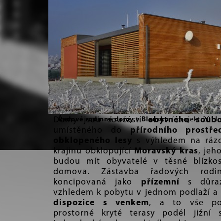
Domy jsou součástí
Řadové rodinné domy v Blansku
obytného soubo
/ projekt 2011
umístěného do
přírodního prostře
obklopeného lesy
s výhledem na rázo
krajinu obklopující
Moravský kras
, jeh
budou mít obyvatelé v těsné blízko
domova. Zástavba řadových rod
koncipovaná jako
přízemní
s důraz
vzhledem k pobytu v jednom podlaží a
dispozice s venkem
, a to vše pov
prostorné kryté terasy podél jižní 