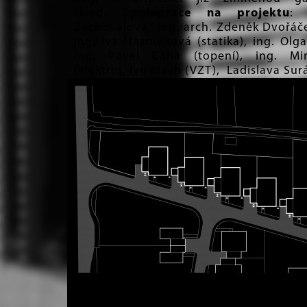
sklad.
Spolupráce na projektu
: 
Zachovalová, ing. arch. Zdeněk Dvořáček
ing. Iva Hažmuková (statika), ing. Olga
Ing. Pavel Caha (topení), ing. Mi
(elektro), Ivo Mach (VZT), Ladislava Sur