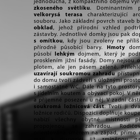
jednoduchá, z kompaktního objemu vy
zkoseného světlíku
. Dominantním 
velkorysá terasa
charakterizující ar
souboru. Jako základní povrch staveb 
obklad
, jehož přírodní vzhled podtr
zástavby. Jednotlivé domky jsou pak d
s omítkou
, kdy jsou zvoleny ne příliš
přírodně působící barvy.
Hmoty
dom
působí
lehkým
dojmem, který je pod
prosklením jižní fasády. Domy nejsou 
plotem, ale jen pásem zeleně. Přilehl
uzavírají soukromou zahradu
přístupn
do domu tvoří zádveří s úložnými prosto
i samostatné WC. Dále na tyto prostor
s jídelním koutem a obývací pokoj. V ně
a příjemné posezení u něj. V zadní čás
soukromá ložnicová část
. Tvoří ji d
ložnice rodičů. Dispozici doplňuje koupe
nabízí všechny obytné místnosti p
propojenou se zahradou. Rodičov
orientována směrem na západ, přímo 
mají k dispozici již zmíněnou g