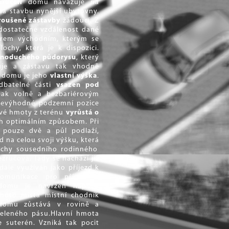
průčelí
domu navazuje na
 na stavbu nynější ubytovny.
roušené zástavby
žádoucí. Z
dostatečné vzdálenost dané
ěrem východním, kterým se
chy, která je k dispozici.
dnoduchého půdorysu
, který
uje a zástavu tak vhodně
u domu je jeho
vlastní výška
.
dbatelné části
vsazen pod
šak volně a bezbariérovým
 nevýhodné podzemní pozice
 své hmoty z terénu
vyrůstá o
ch optimálním způsobem. Při
 pouze dvě a půl podlaží,
d na celou svoji výšku, která
chy sousedního rodinného
zručova. Tady se nachází již
ále využíván jako příjezd k
omunikace pro příjezd k
mu je navržen naproti
hoto místa místní chodník
 domu zůstává v rovině a
zeleného pásu.Hlavní hmota
 suterén. Vzniká tak pocit