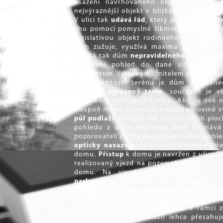
osazení navrhovaného objektu.
Uliční 
nejvýraznější objekt v blízkém okolí, tedy
V ulici tak
udává řád
, který je v rámci
rozt
jihu pomocí pomyslné šikminy kopíruje v 
legislativou objekt rodinného domu. Sm
dům zužuje, využívá maxima zastavěné plo
Vzniká tak dům
nepravidelného
, i když
je
na první pohled do dané situace pas
kompletuje. Výrazným činitelem při návrh
Díky svažitosti terénu je dům z nezane
stávající upravený terén
, současně je v
způsobem přístupný z ulice. Aby se své
alespoň mírně vyprostil, v zadní polovině
půl podlaží
, umožní tak využití svých plo
pohledu z ulice Jiráskova dům přiznává
pozorovateli z ulice Bezručova nabízí pohle
opticky navazuje
na úroveň hřebene stře
domu.
Přístup
k domu je navržen z ulice Be
realizovaný vjezd na pozemek a ten bude d
domu. Na vjezd navazuje zpevněná k
parkovacím místům
.
Pěší přístup
k do
stávajícímu přechodu pro chodce. Od to
začíná stoupat, komunikace bytového
výškový rozdíl je pak vyrovnán v rámci 
domu (nadzemní podlaží) lehce přesahuje