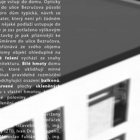
čuje vstup do domu. Opticky
 do ulice Bezručova působí
 pro dům typická, návrh se
ater, který není při žádném
nějaké podlaží ustupuje do
y je zas potlačeno výškovým
stavby je pak příznivější ke
Směrem do ulice Bezručova,
 přiznává ze svého objemu
domy objekt ohleduplně na
é řešení
vychází ze snahy
hitekturu.
Bílé hmoty
domu
, které uklidňují mírné
inak pravidelné rozmístění
odchylující osazení
balkonů
.
arvené
plochy
skleněných
 s vlastní hmotou, která je
jné poloviny jsou výškově
lenění okolního terénu pak
o domu. V úrovni nejnižšího
 ploch, které jsou navrženy
ng. arch. Zdeněk Dvořáček
Gálová (stavební část), ing.
(ZTI), Ivan Drápal (topení),
Moroslav Fabián (PBŘ), ing.