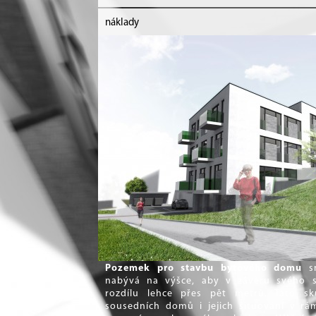
náklady
Pozemek pro stavbu bytového domu
sm
nabývá na výšce, aby v závěru svého 
rozdílu lehce přes pět metrů. Tato sk
sousedních domů i jejich situování v rám