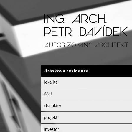
Jiráskova residence
lokalita
účel
charakter
projekt
investor