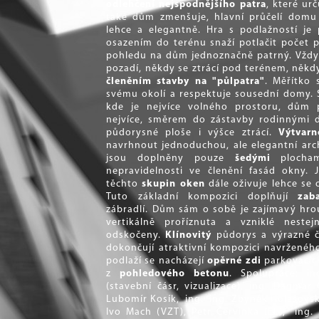
odlehčení nejspodnějšího
patra
, které ur
také dům zmenšuje, hlavní průčelí domu
lehce a elegantně. Hra s podlažností je
osazením do terénu snaží potlačit počet p
pohledu na dům jednoznačně patrný. Vždy 
pozadí, někdy se ztrácí pod terénem, někd
členěním stavby na "půlpatra"
. Měřítko 
svému okolí a respektuje sousední domy. 
kde je nejvíce volného prostoru, dům
nejvíce, směrem do zástavby rodinnými 
půdorysné ploše i výšce ztrácí.
Výtvarn
navrhnout jednoduchou, ale elegantní arc
jsou doplněny pouze
šedými
plochami
nepravidelnosti ve členění fasád okny. J
těchto
skupin oken
dále oživuje lehce se 
Tuto základní kompozici doplňují
zab
zábradlí. Dům sám o sobě je zajímavý hrou
vertikálně proříznuta a vzniklé neste
odskočeny.
Klínovitý
půdorys a výrazné č
dokončují atraktivní kompozici navrženéh
podlaží se nacházejí
opěrné zdi
parkovacích
z
pohledového betonu
.
Spolupráce: i
(stavební čásr, vizualizace), ing. Dagmar 
Lubomír Kosík, ing. ing. Zbyněk Holešovský 
Ivo Mach (VZT), Petr Červinka (EL), ing. 