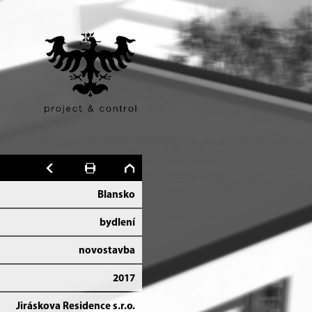
Blansko
bydlení
novostavba
2017
Jiráskova Residence s.r.o.