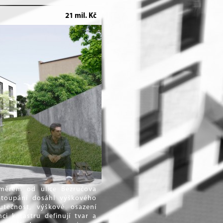
21 mil. Kč
ěrem od ulice Bezručova
stoupání dosáhl výškového
utečnost, výškové osazení
ci katastru definují tvar a