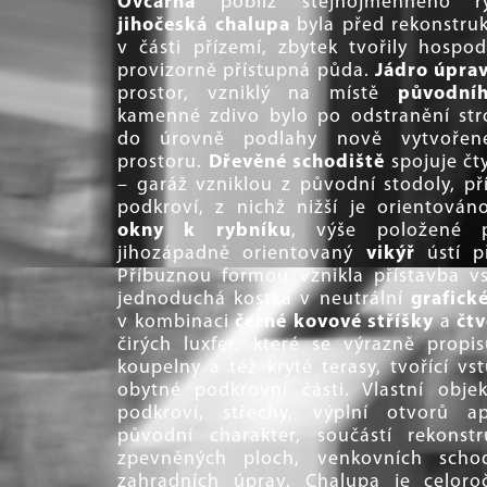
Ovčárna
poblíž stejnojmenného r
jihočeská chalupa
byla před rekonstru
v části přízemí, zbytek tvořily hospo
provizorně přístupná půda.
Jádro úpra
prostor, vzniklý na místě
původní
kamenné zdivo bylo po odstranění st
do úrovně podlahy nově vytvořen
prostoru.
Dřevěné schodiště
spojuje čt
– garáž vzniklou z původní stodoly, př
podkroví, z nichž nižší je orientov
okny k rybníku
, výše položené
jihozápadně orientovaný
vikýř
ústí p
Příbuznou formou vznikla přístavba v
jednoduchá kostka v neutrální
grafick
v kombinaci
černé kovové stříšky
a
čt
čirých luxfer, které se výrazně propis
koupelny a též kryté terasy, tvořící v
obytné podkrovní části. Vlastní obj
podkroví, střechy, výplní otvorů a
původní charakter, součástí rekonst
zpevněných ploch, venkovních schod
zahradních úprav. Chalupa je celoro