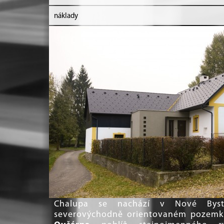
náklady
Chalupa se nachází v Nové Bystř
severovýchodně orientovaném pozem