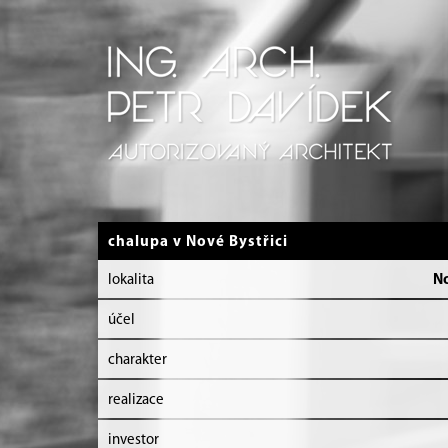
chalupa v Nové Bystřici
lokalita
No
účel
charakter
realizace
investor