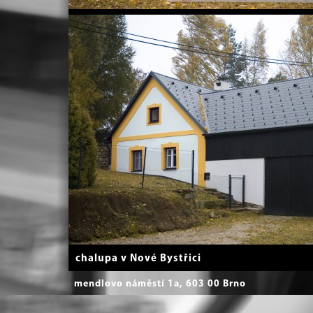
chalupa v Nové Bystřici
mendlovo náměstí 1a, 603 00 Brno